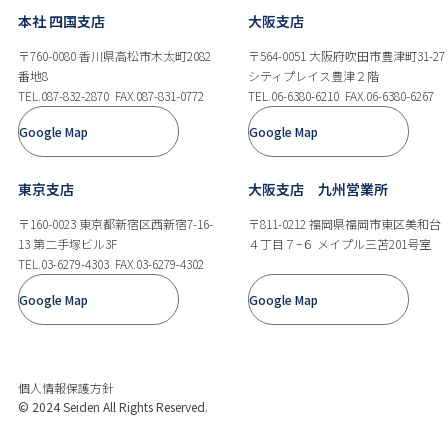
本社 四国支店
大阪支店
〒760-0080 香川県高松市木太町2082
〒564-0051 大阪府吹田市豊津町31-27
番地8
シティプレイス豊津２階
TEL.087-832-2870
FAX.087-831-0772
TEL.06-6380-6210
FAX.06-6380-6267
Google Map
Google Map
東京支店
大阪支店 九州営業所
〒160-0023 東京都新宿区西新宿7-16-
〒811-0212 福岡県福岡市東区美和台
13 第二手塚ビル3F
４丁目７−６ メイプル三苫201号室
TEL.03-6279-4303
FAX.03-6279-4302
Google Map
Google Map
個人情報保護方針
© 2024 Seiden All Rights Reserved.