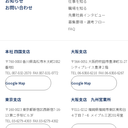
お知らせ
仕事を知る
お問い合わせ
職場を知る
先輩社員インタビュー
募集要項・選考フロー
FAQ
本社 四国支店
大阪支店
〒760-0080 香川県高松市木太町2082
〒564-0051 大阪府吹田市豊津町31-27
番地8
シティプレイス豊津２階
TEL.087-832-2870
FAX.087-831-0772
TEL.06-6380-6210
FAX.06-6380-6267
Google Map
Google Map
東京支店
大阪支店 九州営業所
〒160-0023 東京都新宿区西新宿7-16-
〒811-0212 福岡県福岡市東区美和台
13 第二手塚ビル3F
４丁目７−６ メイプル三苫201号室
TEL.03-6279-4303
FAX.03-6279-4302