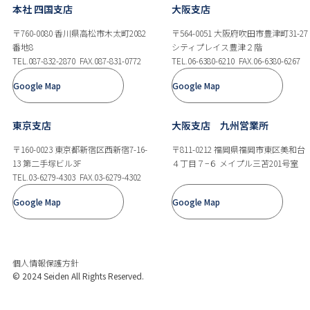
本社 四国支店
大阪支店
〒760-0080 香川県高松市木太町2082
〒564-0051 大阪府吹田市豊津町31-27
番地8
シティプレイス豊津２階
TEL.087-832-2870
FAX.087-831-0772
TEL.06-6380-6210
FAX.06-6380-6267
Google Map
Google Map
東京支店
大阪支店 九州営業所
〒160-0023 東京都新宿区西新宿7-16-
〒811-0212 福岡県福岡市東区美和台
13 第二手塚ビル3F
４丁目７−６ メイプル三苫201号室
TEL.03-6279-4303
FAX.03-6279-4302
Google Map
Google Map
個人情報保護方針
© 2024 Seiden All Rights Reserved.