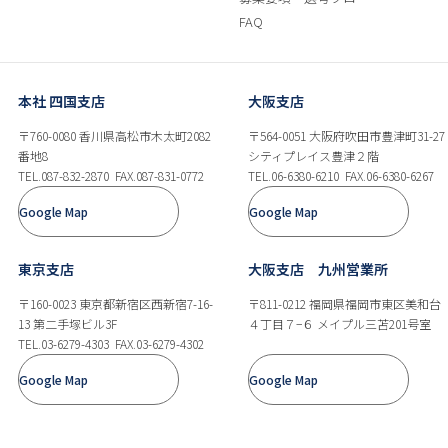
FAQ
本社 四国支店
大阪支店
〒760-0080 香川県高松市木太町2082
〒564-0051 大阪府吹田市豊津町31-27
番地8
シティプレイス豊津２階
TEL.087-832-2870
FAX.087-831-0772
TEL.06-6380-6210
FAX.06-6380-6267
Google Map
Google Map
東京支店
大阪支店 九州営業所
〒160-0023 東京都新宿区西新宿7-16-
〒811-0212 福岡県福岡市東区美和台
13 第二手塚ビル3F
４丁目７−６ メイプル三苫201号室
TEL.03-6279-4303
FAX.03-6279-4302
Google Map
Google Map