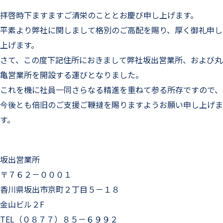
拝啓時下ますますご清栄のこととお慶び申し上げます。
平素より弊社に関しまして格別のご高配を賜り、厚く御礼申し
上げます。
さて、この度下記住所におきまして弊社坂出営業所、および丸
亀営業所を開設する運びとなりました。
これを機に社員一同さらなる精進を重ねて参る所存ですので、
今後とも倍旧のご支援ご鞭撻を賜りますようお願い申し上げま
す。
坂出営業所
〒７６２－０００１
香川県坂出市京町２丁目５－１８
金山ビル２F
TEL（０８７７）８５－６９９２