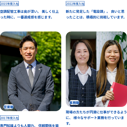
2015年度入社
2022年度入社
空調配管工事は奥が深い。 美しく仕上
新たに発足した「電設課」。 良いと思
った時に、一番達成感を感じます。
ったことは、積極的に挑戦しています。
事務職
営業職
現場の方たちが円滑に仕事ができるよう
に、 様々なサポート業務を行っていま
2017年度入社
す。
専門知識よりも人間力。 信頼関係を築