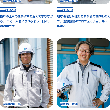
空調施工管理
空調施工管理
2022年度入社
2022年度入社
憧れの上司の仕事ぶりを近くで学びなが
地球温暖化が進むこれからの世界を考え
ら、 早く一人前になれるよう、日々、
て、 空調設備のプロフェッショナル・
勉強中です。
星電へ。
空調設備工事
電気施工管理