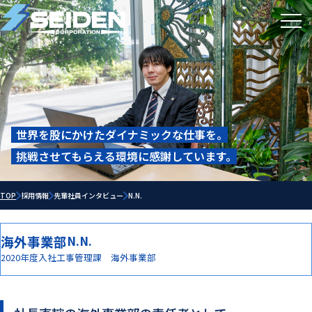
世界を股にかけたダイナミックな仕事を。
挑戦させてもらえる環境に感謝しています。
TOP
採用情報
先輩社員インタビュー
N.N.
海外事業部
N.N.
2020年度入社
工事管理課 海外事業部