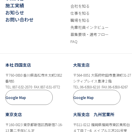
施工実績
会社を知る
お知らせ
仕事を知る
お問い合わせ
職場を知る
先輩社員インタビュー
募集要項・選考フロー
FAQ
本社 四国支店
大阪支店
〒760-0080 香川県高松市木太町2082
〒564-0051 大阪府吹田市豊津町31-27
番地8
シティプレイス豊津２階
TEL.087-832-2870
FAX.087-831-0772
TEL.06-6380-6210
FAX.06-6380-6267
Google Map
Google Map
東京支店
大阪支店 九州営業所
〒160-0023 東京都新宿区西新宿7-16-
〒811-0212 福岡県福岡市東区美和台
13 第二手塚ビル3F
４丁目７−６ メイプル三苫201号室